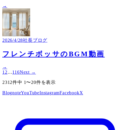
→
2026/4/28
社長ブログ
フレンチボッサのBGM動画
→
1
2
…
116
Next →
2312件中 1〜20件を表示
Blog
note
YouTube
Instagram
Facebook
X