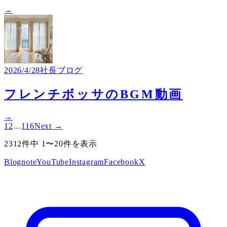
→
2026/4/28
社長ブログ
フレンチボッサのBGM動画
→
1
2
…
116
Next →
2312件中 1〜20件を表示
Blog
note
YouTube
Instagram
Facebook
X