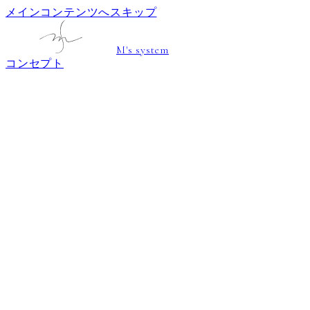
メインコンテンツへスキップ
M's system
コンセプト