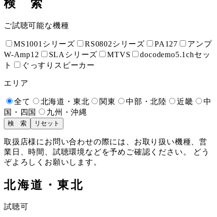
検 索
ご試聴可能な機種
MS1001シリーズ
RS0802シリーズ
PA127
アンプ
W-Amp12
SLAシリーズ
MTVS
docodemo5.1chセッ
ト
ぐっすりスピーカー
エリア
全て
北海道・東北
関東
中部・北陸
近畿
中
国・四国
九州・沖縄
検 索
リセット
取扱店様にお問い合わせの際には、お取り扱い機種、営
業日、時間、試聴環境などを予めご確認ください。 どう
ぞよろしくお願いします。
北海道・東北
試聴可