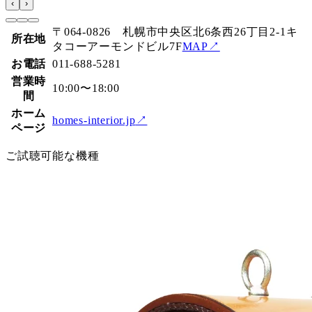
‹
›
〒064-0826 札幌市中央区北6条西26丁目2-1キ
所在地
タコーアーモンドビル7F
MAP↗
お電話
011-688-5281
営業時
10:00〜18:00
間
ホーム
homes-interior.jp
↗
ページ
ご試聴可能な機種