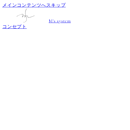
メインコンテンツへスキップ
M's system
コンセプト