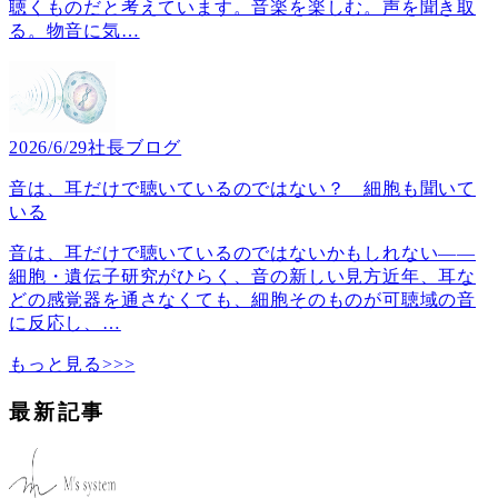
聴くものだと考えています。音楽を楽しむ。声を聞き取
る。物音に気
…
2026/6/29
社長ブログ
音は、耳だけで聴いているのではない？ 細胞も聞いて
いる
音は、耳だけで聴いているのではないかもしれない――
細胞・遺伝子研究がひらく、音の新しい見方近年、耳な
どの感覚器を通さなくても、細胞そのものが可聴域の音
に反応し、
…
もっと見る>>>
最新記事