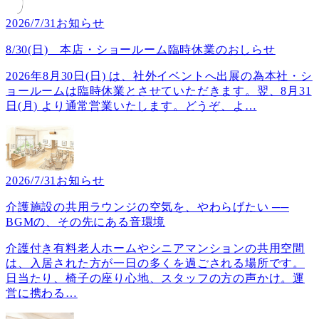
2026/7/31
お知らせ
8/30(日) 本店・ショールーム臨時休業のおしらせ
2026年8月30日(日) は、社外イベントへ出展の為本社・シ
ョールームは臨時休業とさせていただきます。翌、8月31
日(月) より通常営業いたします。どうぞ、よ
…
2026/7/31
お知らせ
介護施設の共用ラウンジの空気を、やわらげたい ──
BGMの、その先にある音環境
介護付き有料老人ホームやシニアマンションの共用空間
は、入居された方が一日の多くを過ごされる場所です。
日当たり、椅子の座り心地、スタッフの方の声かけ。運
営に携わる
…