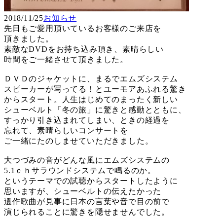
2018/11/25
お知らせ
先日もご愛用頂いているお客様のご来店を
頂きました。
素敵なDVDをお持ち込み頂き、素晴らしい
時間をご一緒させて頂きました。
ＤＶＤのジャケットに、まるでエムズシステム
スピーカーが写ってる！とユーモアあふれる驚き
からスタート。人生はじめてのまったく新しい
シューベルト「冬の旅」に驚きと感動とともに、
すっかり引き込まれてしまい、ときの経過を
忘れて、素晴らしいコンサートを
ご一緒にたのしませていただきました。
大つづみの音がどんな風にエムズシステムの
5.1ｃｈサラウンドシステムで鳴るのか。
というテーマでの試聴からスタートしたように
思いますが、シューベルトの伝えたかった
遺作歌曲が見事に日本の言葉や音で目の前で
演じられることに驚きを隠せませんでした。