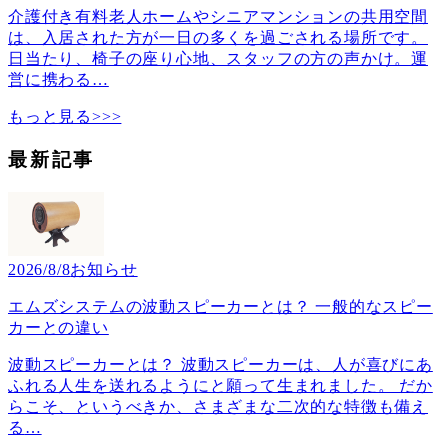
介護付き有料老人ホームやシニアマンションの共用空間
は、入居された方が一日の多くを過ごされる場所です。
日当たり、椅子の座り心地、スタッフの方の声かけ。運
営に携わる
…
もっと見る>>>
最新記事
2026/8/8
お知らせ
エムズシステムの波動スピーカーとは？ 一般的なスピー
カーとの違い
波動スピーカーとは？ 波動スピーカーは、人が喜びにあ
ふれる人生を送れるようにと願って生まれました。 だか
らこそ、というべきか、さまざまな二次的な特徴も備え
る
…