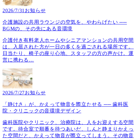
2026/7/31
お知らせ
介護施設の共用ラウンジの空気を、やわらげたい ──
BGMの、その先にある音環境
介護付き有料老人ホームやシニアマンションの共用空間
は、入居された方が一日の多くを過ごされる場所です。
日当たり、椅子の座り心地、スタッフの方の声かけ。運
営に携わる
…
2026/7/27
お知らせ
「静けさ」が、かえって物音を際立たせる ── 歯科医
院・クリニックの音環境デザイン
歯科医院やクリニック、治療院は、人をお迎えする空間
です。待合室で順番を待つあいだ、しんと静まりかえっ
た空間だと、かえって物音が際立ってしまう。その物音