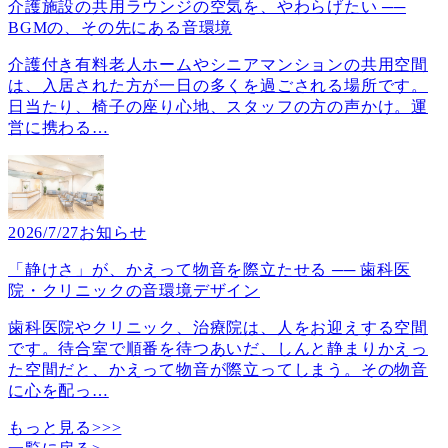
介護施設の共用ラウンジの空気を、やわらげたい ──
BGMの、その先にある音環境
介護付き有料老人ホームやシニアマンションの共用空間
は、入居された方が一日の多くを過ごされる場所です。
日当たり、椅子の座り心地、スタッフの方の声かけ。運
営に携わる
…
2026/7/27
お知らせ
「静けさ」が、かえって物音を際立たせる ── 歯科医
院・クリニックの音環境デザイン
歯科医院やクリニック、治療院は、人をお迎えする空間
です。待合室で順番を待つあいだ、しんと静まりかえっ
た空間だと、かえって物音が際立ってしまう。その物音
に心を配っ
…
もっと見る>>>